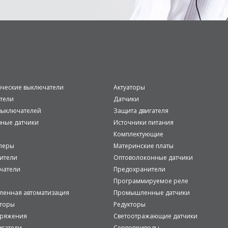
ические выключатели
Актуаторы
тели
Датчики
ыключателей
Защита двигателя
вные датчики
Источники питания
Комплектующие
леры
Материнские платы
ители
Оптоволоконные датчики
чатели
Предохранители
Программируемое реле
енная автоматизация
Промышленные датчики
аторы
Редукторы
пряжения
Светоотражающие датчики
игатели
Сервоприводы