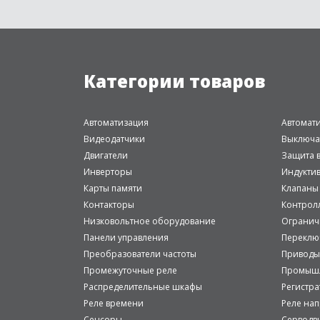
Категории товаров
Автоматизация
Автомат
Видеодатчики
Выключа
Двигатели
Защита в
Инверторы
Индукти
Карты памяти
Клапаны
Контакторы
Контрол
Низковольтное оборудование
Огранич
Панели управления
Переклю
Преобразователи частоты
Приводы
Промежуточные реле
Промышл
Распределительные шкафы
Регистр
Реле времени
Реле на
Сенсоры
Серводв