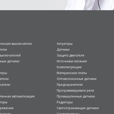
ические выключатели
Актуаторы
тели
Датчики
ыключателей
Защита двигателя
вные датчики
Источники питания
Комплектующие
леры
Материнские платы
ители
Оптоволоконные датчики
чатели
Предохранители
Программируемое реле
енная автоматизация
Промышленные датчики
аторы
Редукторы
пряжения
Светоотражающие датчики
игатели
Сервоприводы