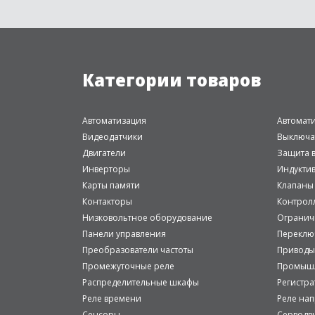
Категории товаров
Автоматизация
Автомат
Видеодатчики
Выключа
Двигатели
Защита в
Инверторы
Индукти
Карты памяти
Клапаны
Контакторы
Контрол
Низковольтное оборудование
Огранич
Панели управления
Переклю
Преобразователи частоты
Приводы
Промежуточные реле
Промышл
Распределительные шкафы
Регистр
Реле времени
Реле на
Сенсоры
Серводв