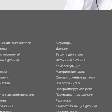
ические выключатели
Актуаторы
тели
Датчики
ыключателей
Защита двигателя
вные датчики
Источники питания
Комплектующие
леры
Материнские платы
ители
Оптоволоконные датчики
чатели
Предохранители
Программируемое реле
енная автоматизация
Промышленные датчики
аторы
Редукторы
пряжения
Светоотражающие датчики
игатели
Сервоприводы