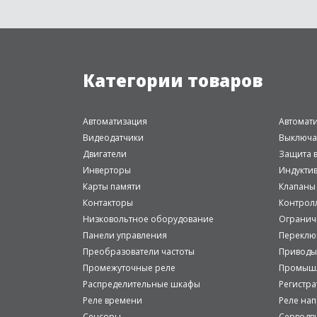
Категории товаров
Автоматизация
Автомат
Видеодатчики
Выключа
Двигатели
Защита в
Инверторы
Индукти
Карты памяти
Клапаны
Контакторы
Контрол
Низковольтное оборудование
Огранич
Панели управления
Переклю
Преобразователи частоты
Приводы
Промежуточные реле
Промышл
Распределительные шкафы
Регистр
Реле времени
Реле на
Сенсоры
Серводв