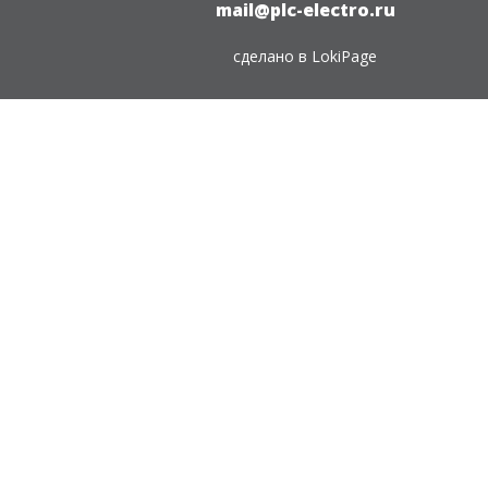
mail@plc-electro.ru
сделано в
LokiPage