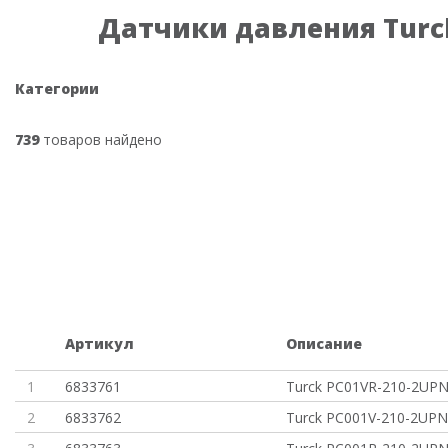
Датчики давления Turc
Категории
739
товаров найдено
Артикул
Описание
1
6833761
Turck PC01VR-210-2UP
2
6833762
Turck PC001V-210-2UP