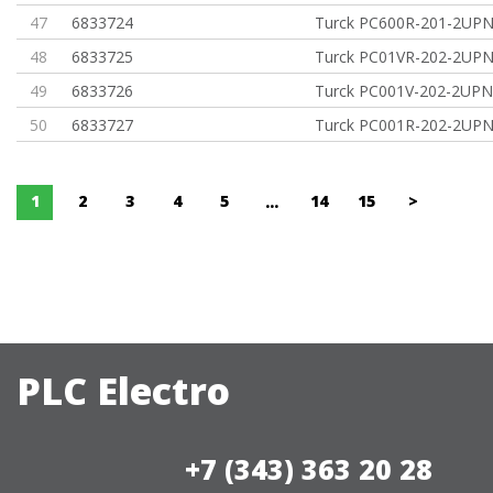
47
6833724
Turck PC600R-201-2UP
48
6833725
Turck PC01VR-202-2UP
49
6833726
Turck PC001V-202-2UP
50
6833727
Turck PC001R-202-2UP
1
2
3
4
5
14
15
>
...
PLC Electro
+7 (343) 363 20 28