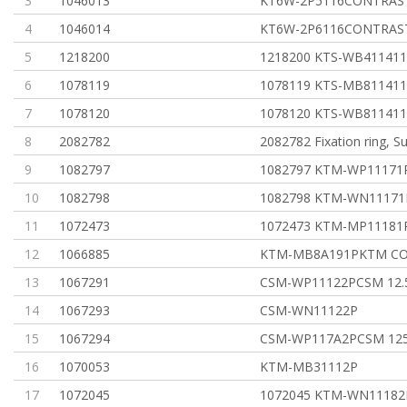
3
1046013
KT6W-2P5116CONTRAS
4
1046014
KT6W-2P6116CONTRAS
5
1218200
1218200 KTS-WB41141
6
1078119
1078119 KTS-MB81141
7
1078120
1078120 KTS-WB81141
8
2082782
2082782 Fixation ring, S
9
1082797
1082797 KTM-WP11171P
10
1082798
1082798 KTM-WN11171P
11
1072473
1072473 KTM-MP11181P
12
1066885
KTM-MB8A191PKTM CO
13
1067291
CSM-WP11122PCSM 12
14
1067293
CSM-WN11122P
15
1067294
CSM-WP117A2PCSM 12
16
1070053
KTM-MB31112P
17
1072045
1072045 KTM-WN11182