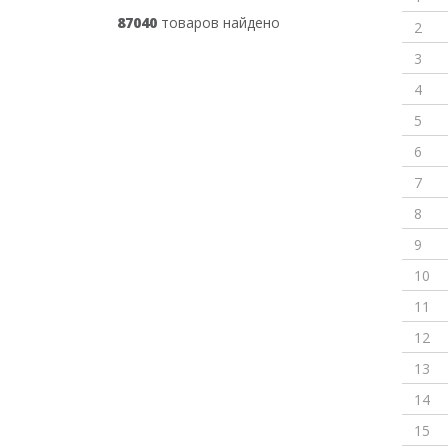
87040
товаров найдено
2
3
4
5
6
7
8
9
10
11
12
13
14
15