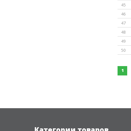
45
46
47
48
49
50
1
Категории товаров