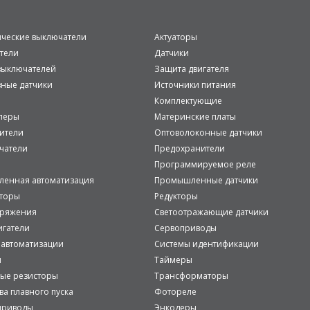
ические выключатели
Актуаторы
тели
Датчики
ыключателей
Защита двигателя
вные датчики
Источники питания
Комплектующие
леры
Материнские платы
ители
Оптоволоконные датчики
чатели
Предохранители
Программируемое реле
енная автоматизация
Промышленные датчики
аторы
Редукторы
пряжения
Светоотражающие датчики
игатели
Сервоприводы
 автоматизации
Системы идентификации
и
Таймеры
ые резисторы
Трансформаторы
ва плавного пуска
Фотореле
приводы
Энкодеры