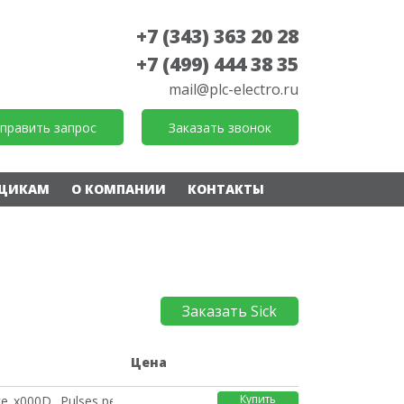
+7 (343) 363 20 28
+7 (499) 444 38 35
mail@plc-electro.ru
править запрос
Заказать звонок
ЩИКАМ
О КОМПАНИИ
КОНТАКТЫ
Заказать Sick
е
Цена
Купить
e_x000D_ Pulses per