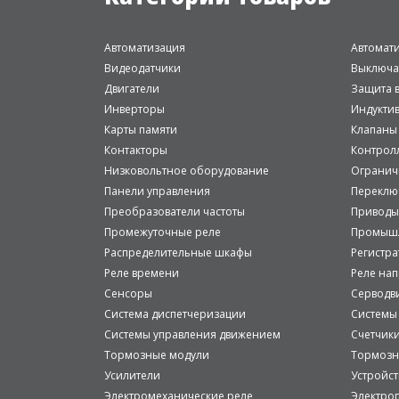
Автоматизация
Автомат
Видеодатчики
Выключа
Двигатели
Защита в
Инверторы
Индукти
Карты памяти
Клапаны
Контакторы
Контрол
Низковольтное оборудование
Огранич
Панели управления
Переклю
Преобразователи частоты
Приводы
Промежуточные реле
Промышл
Распределительные шкафы
Регистр
Реле времени
Реле на
Сенсоры
Серводв
Система диспетчеризации
Системы
Системы управления движением
Счетчик
Тормозные модули
Тормозн
Усилители
Устройст
Электромеханические реле
Электро