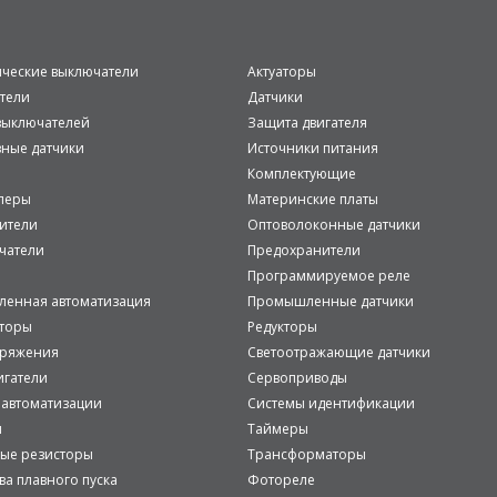
ические выключатели
Актуаторы
тели
Датчики
ыключателей
Защита двигателя
вные датчики
Источники питания
Комплектующие
леры
Материнские платы
ители
Оптоволоконные датчики
чатели
Предохранители
Программируемое реле
енная автоматизация
Промышленные датчики
аторы
Редукторы
пряжения
Светоотражающие датчики
игатели
Сервоприводы
 автоматизации
Системы идентификации
и
Таймеры
ые резисторы
Трансформаторы
ва плавного пуска
Фотореле