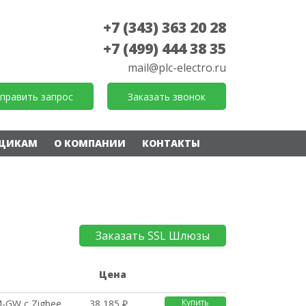
+7 (343) 363 20 28
+7 (499) 444 38 35
mail@plc-electro.ru
править запрос
Заказать звонок
ЩИКАМ
О КОМПАНИИ
КОНТАКТЫ
Заказать SSL Шлюзы
е
Цена
Купить
GW с Zigbee
38 185 ₽