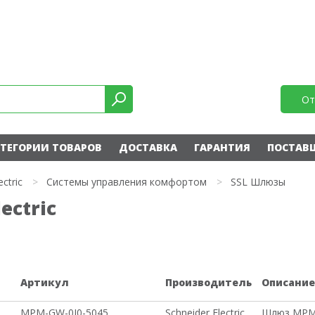
От
ТЕГОРИИ ТОВАРОВ
ДОСТАВКА
ГАРАНТИЯ
ПОСТАВ
ectric
>
Системы управления комфортом
>
SSL Шлюзы
ectric
Артикул
Производитель
Описани
MPM-GW-0I0-5045
Schneider Electric
Шлюз MPM-