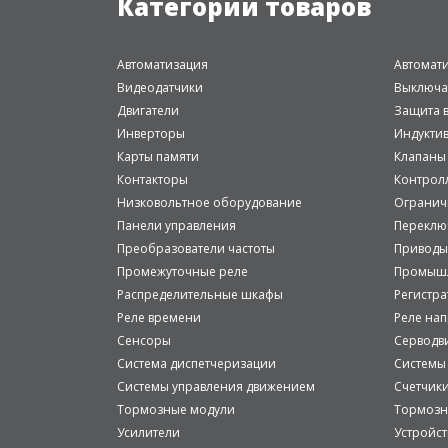
Категории товаров
Автоматизация
Автомат
Видеодатчики
Выключа
Двигатели
Защита в
Инверторы
Индукти
Карты памяти
Клапаны
Контакторы
Контрол
Низковольтное оборудование
Огранич
Панели управления
Переклю
Преобразователи частоты
Приводы
Промежуточные реле
Промышл
Распределительные шкафы
Регистр
Реле времени
Реле на
Сенсоры
Серводв
Система диспетчеризации
Системы
Системы управления движением
Счетчик
Тормозные модули
Тормозн
Усилители
Устройст