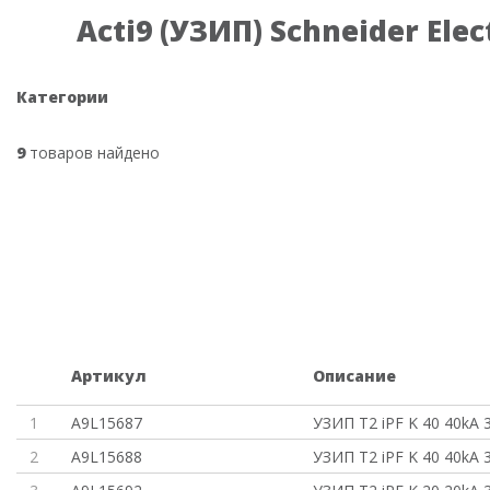
Acti9 (УЗИП) Schneider Elec
Категории
9
товаров найдено
Артикул
Описание
1
A9L15687
УЗИП T2 iPF K 40 40kA
2
A9L15688
УЗИП T2 iPF K 40 40kA