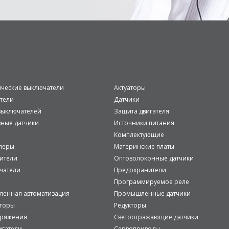
ические выключатели
Актуаторы
тели
Датчики
ыключателей
Защита двигателя
вные датчики
Источники питания
Комплектующие
леры
Материнские платы
ители
Оптоволоконные датчики
чатели
Предохранители
Программируемое реле
енная автоматизация
Промышленные датчики
аторы
Редукторы
пряжения
Светоотражающие датчики
игатели
Сервоприводы