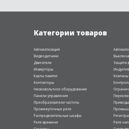
Категории товаров
Автоматизация
Автомат
Видеодатчики
Выключа
Двигатели
Защита в
Инверторы
Индукти
Карты памяти
Клапаны
Контакторы
Контрол
Низковольтное оборудование
Огранич
Панели управления
Переклю
Преобразователи частоты
Приводы
Промежуточные реле
Промышл
Распределительные шкафы
Регистр
Реле времени
Реле на
Сенсоры
Серводв