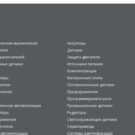
ические выключатели
Актуаторы
тели
Датчики
ыключателей
Защита двигателя
вные датчики
Источники питания
Комплектующие
леры
Материнские платы
ители
Оптоволоконные датчики
чатели
Предохранители
Программируемое реле
енная автоматизация
Промышленные датчики
аторы
Редукторы
пряжения
Светоотражающие датчики
игатели
Сервоприводы
 автоматизации
Системы идентификации