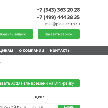
+7 (343) 363 20 28
+7 (499) 444 38 35
mail@plc-electro.ru
править запрос
Заказать звонок
ЩИКАМ
О КОМПАНИИ
КОНТАКТЫ
у
азать Acti9 Реле времени на DIN-рейку
е
Цена
Купить
ЫДЕРЖКОЙ ВРЕМЕНИ MINS
7 853 ₽