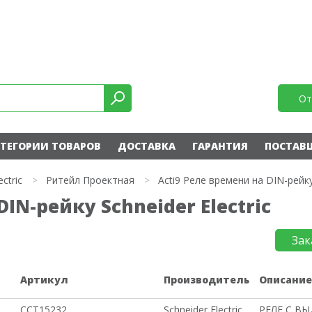
От
ТЕГОРИИ ТОВАРОВ
ДОСТАВКА
ГАРАНТИЯ
ПОСТАВ
ectric
>
Ритейл Проектная
>
Acti9 Реле времени на DIN-рейк
DIN-рейку Schneider Electric
Зак
Артикул
Производитель
Описани
CCT15232
Schneider Electric
РЕЛЕ С В