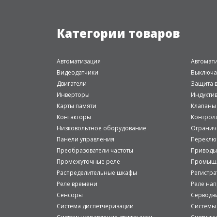
Категории товаров
Автоматизация
Автомат
Видеодатчики
Выключа
Двигатели
Защита в
Инверторы
Индукти
Карты памяти
Клапаны
Контакторы
Контрол
Низковольтное оборудование
Огранич
Панели управления
Переклю
Преобразователи частоты
Приводы
Промежуточные реле
Промышл
Распределительные шкафы
Регистр
Реле времени
Реле на
Сенсоры
Серводв
Система диспетчеризации
Системы