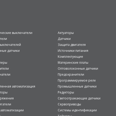
ические выключатели
Актуаторы
тели
Датчики
ыключателей
Защита двигателя
вные датчики
Источники питания
Комплектующие
леры
Материнские платы
ители
Оптоволоконные датчики
чатели
Предохранители
Программируемое реле
енная автоматизация
Промышленные датчики
аторы
Редукторы
пряжения
Светоотражающие датчики
игатели
Сервоприводы
 автоматизации
Системы идентификации