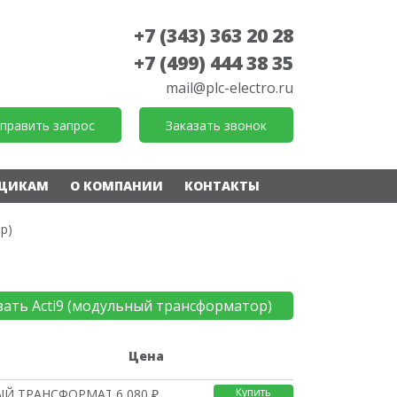
+7 (343) 363 20 28
+7 (499) 444 38 35
mail@plc-electro.ru
править запрос
Заказать звонок
ЩИКАМ
О КОМПАНИИ
КОНТАКТЫ
р)
зать Acti9 (модульный трансформатор)
е
Цена
Купить
Й ТРАНСФОРМАТОР iTR 16
6 080 ₽