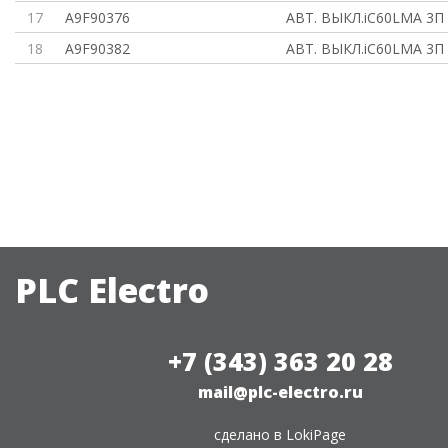
17
A9F90376
АВТ. ВЫКЛ.iC60LMA 3П
18
A9F90382
АВТ. ВЫКЛ.iC60LMA 3П
PLC Electro
+7 (343) 363 20 28
mail@plc-electro.ru
сделано в
LokiPage