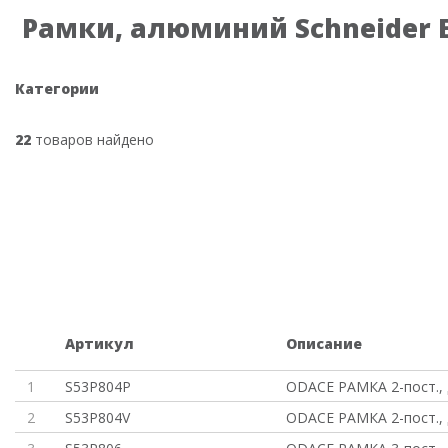
Рамки, алюминий Schneider El
Категории
22
товаров найдено
Артикул
Описание
1
S53P804P
ODACE РАМКА 2-пост., 
2
S53P804V
ODACE РАМКА 2-пост., 