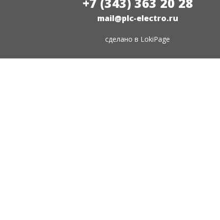
+7 (343) 363 20 28
mail@plc-electro.ru
сделано в
LokiPage