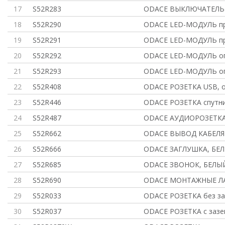
17
S52R283
ODACE ВЫКЛЮЧАТЕЛЬ к
18
S52R290
ODACE LED-МОДУЛЬ пр
19
S52R291
ODACE LED-МОДУЛЬ пр
20
S52R292
ODACE LED-МОДУЛЬ оп
21
S52R293
ODACE LED-МОДУЛЬ оп
22
S52R408
ODACE РОЗЕТКА USB, о
23
S52R446
ODACE РОЗЕТКА спутни
24
S52R487
ODACE АУДИОРОЗЕТКА
25
S52R662
ODACE ВЫВОД КАБЕЛЯ 
26
S52R666
ODACE ЗАГЛУШКА, БЕ
27
S52R685
ODACE ЗВОНОК, БЕЛЫ
28
S52R690
ODACE МОНТАЖНЫЕ ЛА
29
S52R033
ODACE РОЗЕТКА без за
30
S52R037
ODACE РОЗЕТКА с зазе