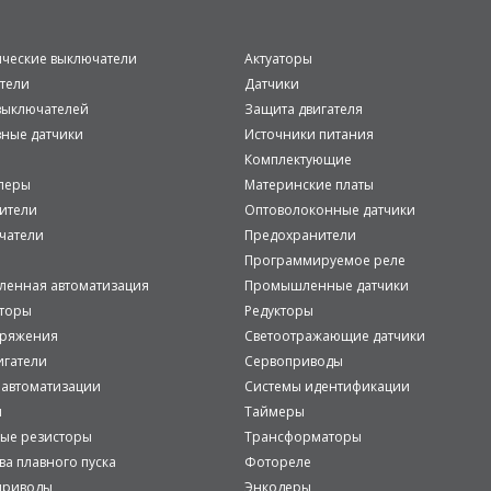
ические выключатели
Актуаторы
тели
Датчики
ыключателей
Защита двигателя
вные датчики
Источники питания
Комплектующие
леры
Материнские платы
ители
Оптоволоконные датчики
чатели
Предохранители
Программируемое реле
енная автоматизация
Промышленные датчики
аторы
Редукторы
пряжения
Светоотражающие датчики
игатели
Сервоприводы
 автоматизации
Системы идентификации
и
Таймеры
ые резисторы
Трансформаторы
ва плавного пуска
Фотореле
приводы
Энкодеры