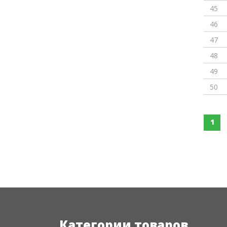
45
46
47
48
49
50
1
Категории товаров