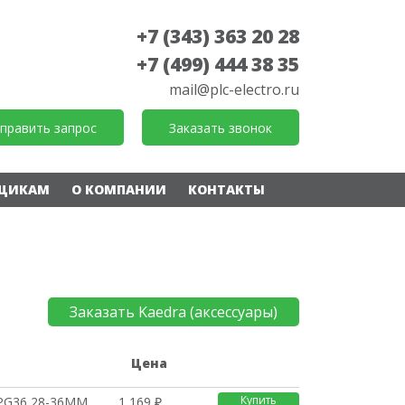
+7 (343) 363 20 28
+7 (499) 444 38 35
mail@plc-electro.ru
править запрос
Заказать звонок
ЩИКАМ
О КОМПАНИИ
КОНТАКТЫ
Заказать Kaedra (аксессуары)
е
Цена
Купить
PG36 28-36ММ
1 169 ₽