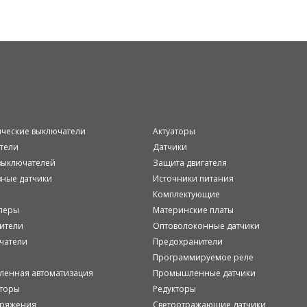
ические выключатели
Актуаторы
тели
Датчики
ыключателей
Защита двигателя
вные датчики
Источники питания
Комплектующие
леры
Материнские платы
ители
Оптоволоконные датчики
чатели
Предохранители
Программируемое реле
енная автоматизация
Промышленные датчики
аторы
Редукторы
пряжения
Светоотражающие датчики