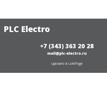
PLC Electro
+7 (343) 363 20 28
mail@plc-electro.ru
сделано в
LokiPage