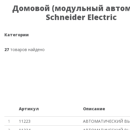
Домовой (модульный авто
Schneider Electric
Категории
27
товаров найдено
Артикул
Описание
1
11223
АВТОМАТИЧЕСКИЙ ВЫ