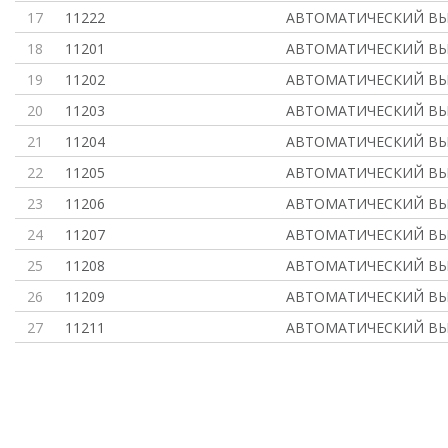
17
11222
АВТОМАТИЧЕСКИЙ ВЫ
18
11201
АВТОМАТИЧЕСКИЙ ВЫ
19
11202
АВТОМАТИЧЕСКИЙ ВЫ
20
11203
АВТОМАТИЧЕСКИЙ ВЫ
21
11204
АВТОМАТИЧЕСКИЙ ВЫ
22
11205
АВТОМАТИЧЕСКИЙ ВЫ
23
11206
АВТОМАТИЧЕСКИЙ ВЫ
24
11207
АВТОМАТИЧЕСКИЙ ВЫ
25
11208
АВТОМАТИЧЕСКИЙ ВЫ
26
11209
АВТОМАТИЧЕСКИЙ ВЫ
27
11211
АВТОМАТИЧЕСКИЙ ВЫ