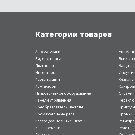
Категории товаров
Автоматизация
Автомат
Видеодатчики
Выключа
Двигатели
Защита в
Инверторы
Индукти
Карты памяти
Клапаны
Контакторы
Контрол
Низковольтное оборудование
Огранич
Панели управления
Переклю
Преобразователи частоты
Приводы
Промежуточные реле
Промышл
Распределительные шкафы
Регистр
Реле времени
Реле на
Сенсоры
Серводв