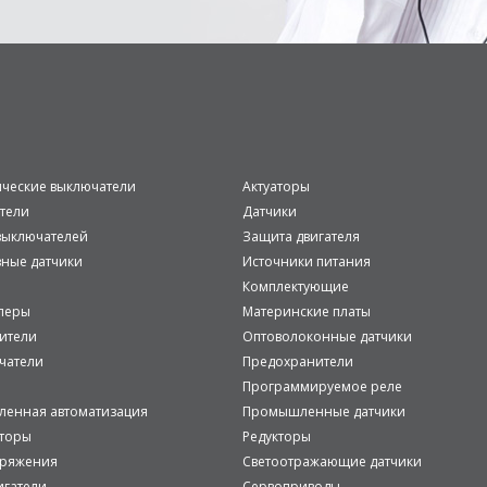
ические выключатели
Актуаторы
тели
Датчики
ыключателей
Защита двигателя
вные датчики
Источники питания
Комплектующие
леры
Материнские платы
ители
Оптоволоконные датчики
чатели
Предохранители
Программируемое реле
енная автоматизация
Промышленные датчики
аторы
Редукторы
пряжения
Светоотражающие датчики
игатели
Сервоприводы