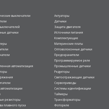
ические выключатели
Актуаторы
тели
Датчики
ыключателей
Защита двигателя
вные датчики
Источники питания
Комплектующие
леры
Материнские платы
ители
Оптоволоконные датчики
чатели
Предохранители
Программируемое реле
енная автоматизация
Промышленные датчики
аторы
Редукторы
пряжения
Светоотражающие датчики
игатели
Сервоприводы
 автоматизации
Системы идентификации
и
Таймеры
ые резисторы
Трансформаторы
ва плавного пуска
Фотореле