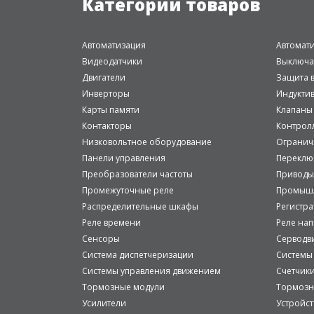
Категории товаров
Автоматизация
Автомат
Видеодатчики
Выключа
Двигатели
Защита в
Инверторы
Индукти
Карты памяти
Клапаны
Контакторы
Контрол
Низковольтное оборудование
Огранич
Панели управления
Переклю
Преобразователи частоты
Приводы
Промежуточные реле
Промышл
Распределительные шкафы
Регистр
Реле времени
Реле на
Сенсоры
Серводв
Система диспетчеризации
Системы
Системы управления движением
Счетчик
Тормозные модули
Тормозн
Усилители
Устройст