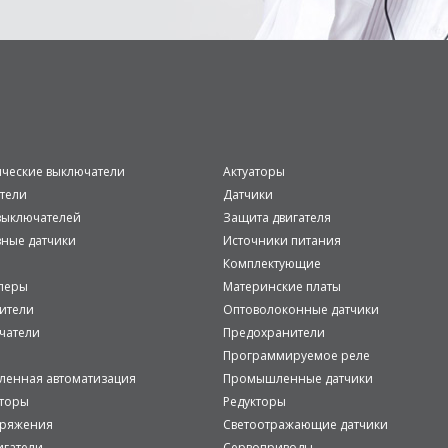
ические выключатели
Актуаторы
тели
Датчики
ыключателей
Защита двигателя
вные датчики
Источники питания
Комплектующие
леры
Материнские платы
ители
Оптоволоконные датчики
чатели
Предохранители
Программируемое реле
енная автоматизация
Промышленные датчики
аторы
Редукторы
пряжения
Светоотражающие датчики
игатели
Сервоприводы