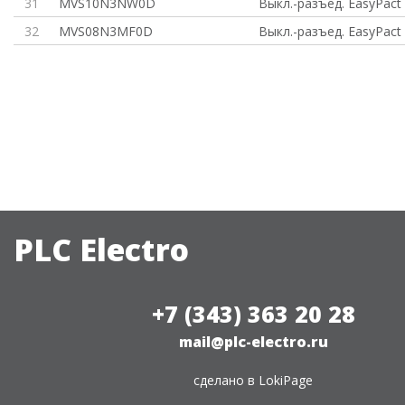
31
MVS10N3NW0D
Выкл.-разъед. EasyPact
32
MVS08N3MF0D
Выкл.-разъед. EasyPact
PLC Electro
+7 (343) 363 20 28
mail@plc-electro.ru
сделано в
LokiPage