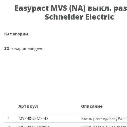
Easypact MVS (NA) выкл. ра
Schneider Electric
Категории
32
товаров найдено
Артикул
Описание
1
MVS40N3MF0D
Выкл.-разъед. EasyPact