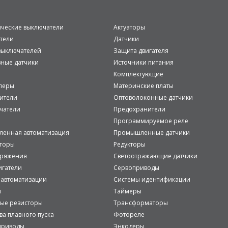
ические выключатели
Актуаторы
тели
Датчики
ыключателей
Защита двигателя
вные датчики
Источники питания
Комплектующие
леры
Материнские платы
ители
Оптоволоконные датчики
чатели
Предохранители
Программируемое реле
енная автоматизация
Промышленные датчики
аторы
Редукторы
пряжения
Светоотражающие датчики
игатели
Сервоприводы
 автоматизации
Системы идентификации
и
Таймеры
ые резисторы
Трансформаторы
ва плавного пуска
Фотореле
приводы
Энкодеры