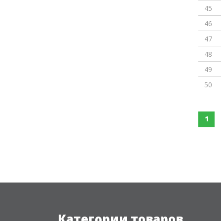
45
46
47
48
49
50
1
Категории товаров