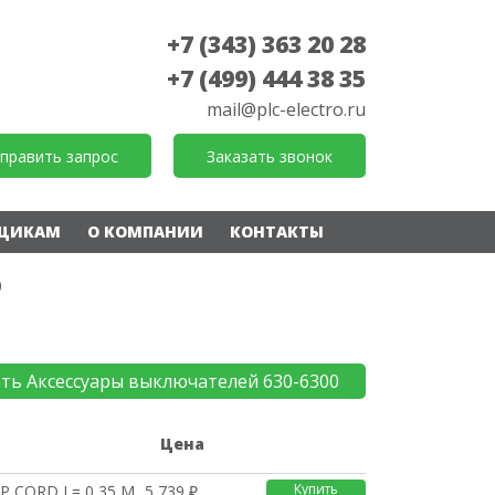
+7 (343) 363 20 28
+7 (499) 444 38 35
mail@plc-electro.ru
править запрос
Заказать звонок
ЩИКАМ
О КОМПАНИИ
КОНТАКТЫ
0
ать Аксессуары выключателей 630-6300
е
Цена
Купить
P CORD L= 0,35 М ДЛЯ
5 739 ₽