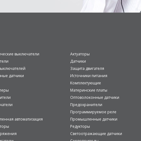
ические выключатели
Актуаторы
тели
Датчики
ыключателей
Защита двигателя
вные датчики
Источники питания
Комплектующие
леры
Материнские платы
ители
Оптоволоконные датчики
чатели
Предохранители
Программируемое реле
енная автоматизация
Промышленные датчики
аторы
Редукторы
пряжения
Светоотражающие датчики
игатели
Сервоприводы