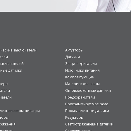
ические выключатели
Актуаторы
тели
Датчики
ыключателей
Защита двигателя
вные датчики
Источники питания
Комплектующие
леры
Материнские платы
ители
Оптоволоконные датчики
чатели
Предохранители
Программируемое реле
енная автоматизация
Промышленные датчики
аторы
Редукторы
пряжения
Светоотражающие датчики
игатели
Сервоприводы