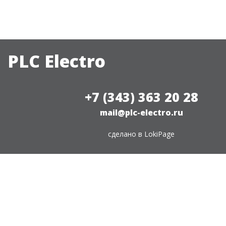
PLC Electro
+7 (343) 363 20 28
mail@plc-electro.ru
сделано в
LokiPage