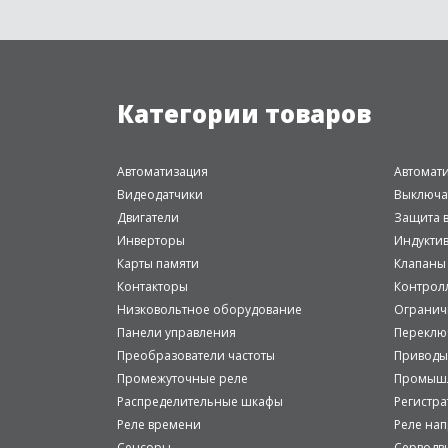
Категории товаров
Автоматизация
Автомат
Видеодатчики
Выключа
Двигатели
Защита в
Инверторы
Индукти
Карты памяти
Клапаны
Контакторы
Контрол
Низковольтное оборудование
Огранич
Панели управления
Переклю
Преобразователи частоты
Приводы
Промежуточные реле
Промышл
Распределительные шкафы
Регистр
Реле времени
Реле на
Сенсоры
Серводв