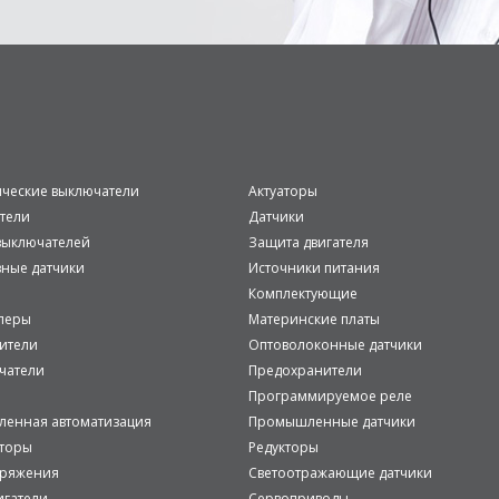
ические выключатели
Актуаторы
тели
Датчики
ыключателей
Защита двигателя
вные датчики
Источники питания
Комплектующие
леры
Материнские платы
ители
Оптоволоконные датчики
чатели
Предохранители
Программируемое реле
енная автоматизация
Промышленные датчики
аторы
Редукторы
пряжения
Светоотражающие датчики
игатели
Сервоприводы