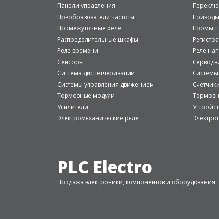
Панели управления
Переклю
Преобразователи частоты
Приводы
Промежуточные реле
Промышл
Распределительные шкафы
Регистр
Реле времени
Реле на
Сенсоры
Серводв
Система диспетчеризации
Системы
Системы управления движением
Счетчик
Тормозные модули
Тормозн
Усилители
Устройст
Электромеханические реле
Электро
PLC Electro
Продажа электроники, компонентов и оборудования