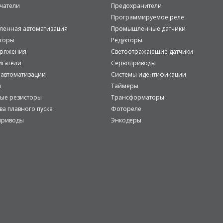
чатели
Предохранители
Программируемое реле
енная автоматизация
Промышленные датчики
аторы
Редукторы
пряжения
Светоотражающие датчики
игатели
Сервоприводы
 автоматизации
Системы идентификации
и
Таймеры
ые резисторы
Трансформаторы
ва плавного пуска
Фотореле
приводы
Энкодеры