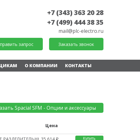
+7 (343) 363 20 28
+7 (499) 444 38 35
mail@plc-electro.ru
править запрос
Заказать звонок
ЩИКАМ
О КОМПАНИИ
КОНТАКТЫ
ы
азать Spacial SFM - Опции и аксессуары
е
Цена
Купить
Е РАЗДЕЛИТЕЛЬНЫЕ ПАНЕЛ
35 614 ₽