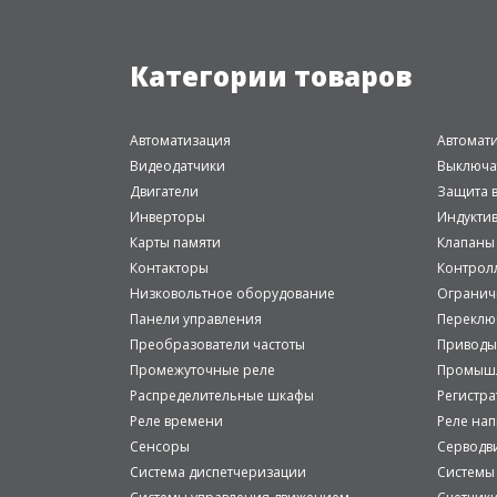
Категории товаров
Автоматизация
Автомат
Видеодатчики
Выключа
Двигатели
Защита в
Инверторы
Индукти
Карты памяти
Клапаны
Контакторы
Контрол
Низковольтное оборудование
Огранич
Панели управления
Переклю
Преобразователи частоты
Приводы
Промежуточные реле
Промышл
Распределительные шкафы
Регистр
Реле времени
Реле на
Сенсоры
Серводв
Система диспетчеризации
Системы