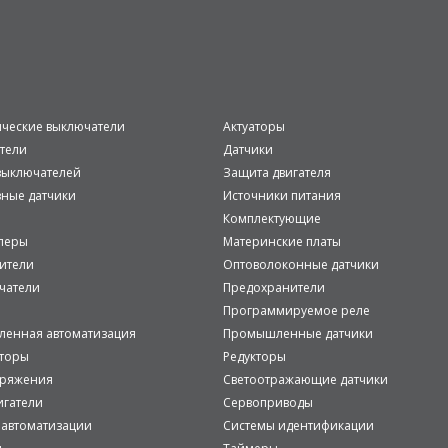
ические выключатели
Актуаторы
тели
Датчики
ыключателей
Защита двигателя
вные датчики
Источники питания
Комплектующие
леры
Материнские платы
ители
Оптоволоконные датчики
чатели
Предохранители
Программируемое реле
енная автоматизация
Промышленные датчики
аторы
Редукторы
пряжения
Светоотражающие датчики
игатели
Сервоприводы
 автоматизации
Системы идентификации