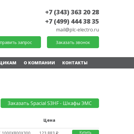
+7 (343) 363 20 28
+7 (499) 444 38 35
mail@plc-electro.ru
править запрос
Заказать звонок
ЩИКАМ
О КОМПАНИИ
КОНТАКТЫ
Заказать Spacial S3HF - Шкафы ЭМС
е
Цена
Купить
 1000Х800Х300
123 883 ₽