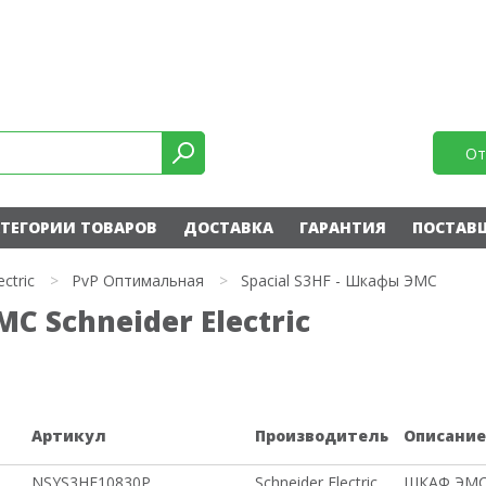
От
ТЕГОРИИ ТОВАРОВ
ДОСТАВКА
ГАРАНТИЯ
ПОСТАВ
ectric
>
PvP Оптимальная
>
Spacial S3HF - Шкафы ЭМС
С Schneider Electric
Артикул
Производитель
Описани
NSYS3HF10830P
Schneider Electric
ШКАФ ЭМС