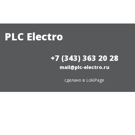
PLC Electro
+7 (343) 363 20 28
mail@plc-electro.ru
сделано в
LokiPage