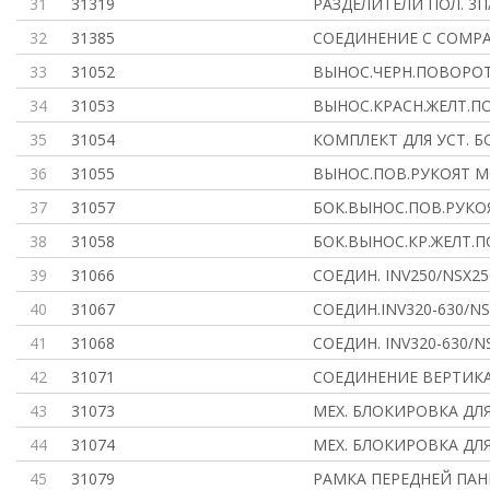
31
31319
РАЗДЕЛИТЕЛИ ПОЛ. 3П/
32
31385
СОЕДИНЕНИЕ С COMPA
33
31052
ВЫНОС.ЧЕРН.ПОВОРОТ.
34
31053
ВЫНОС.КРАСН.ЖЕЛТ.П
35
31054
КОМПЛЕКТ ДЛЯ УСТ. Б
36
31055
ВЫНОС.ПОВ.РУКОЯТ М
37
31057
БОК.ВЫНОС.ПОВ.РУКОЯ
38
31058
БОК.ВЫНОС.КР.ЖЕЛТ.П
39
31066
СОЕДИН. INV250/NSX25
40
31067
СОЕДИН.INV320-630/NS
41
31068
СОЕДИН. INV320-630/N
42
31071
СОЕДИНЕНИЕ ВЕРТИКАЛ
43
31073
МЕХ. БЛОКИРОВКА ДЛЯ
44
31074
МЕХ. БЛОКИРОВКА ДЛЯ
45
31079
РАМКА ПЕРЕДНЕЙ ПАНЕ