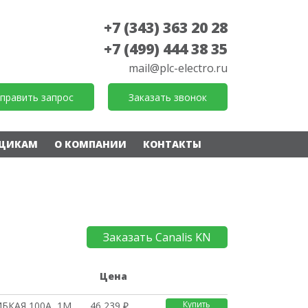
+7 (343) 363 20 28
+7 (499) 444 38 35
mail@plc-electro.ru
править запрос
Заказать звонок
ЩИКАМ
О КОМПАНИИ
КОНТАКТЫ
Заказать Canalis KN
е
Цена
Купить
БКАЯ 100А, 1М
46 239 ₽