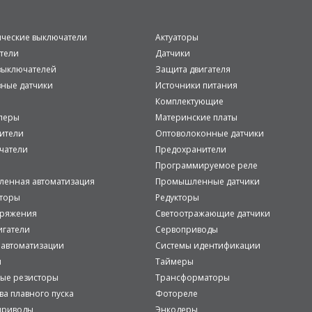
ические выключатели
Актуаторы
тели
Датчики
ыключателей
Защита двигателя
вные датчики
Источники питания
Комплектующие
леры
Материнские платы
ители
Оптоволоконные датчики
чатели
Предохранители
Программируемое реле
енная автоматизация
Промышленные датчики
аторы
Редукторы
пряжения
Светоотражающие датчики
игатели
Сервоприводы
 автоматизации
Системы идентификации
и
Таймеры
ые резисторы
Трансформаторы
ва плавного пуска
Фотореле
приводы
Энкодеры