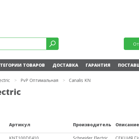
От
ТЕГОРИИ ТОВАРОВ
ДОСТАВКА
ГАРАНТИЯ
ПОСТАВ
ectric
>
PvP Оптимальная
>
Canalis KN
ctric
Артикул
Производитель
Описани
KNT100DF410
Schneider Electric
СЕКЦИЯ ГИ