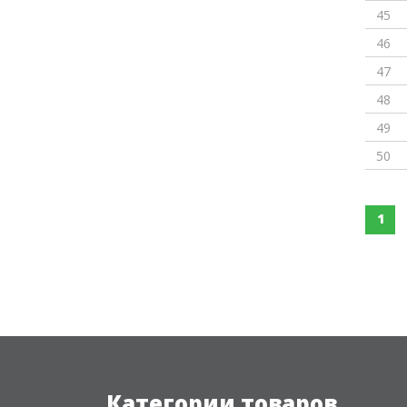
45
46
47
48
49
50
1
Категории товаров