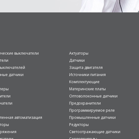
ические выключатели
Актуаторы
тели
Датчики
ыключателей
Защита двигателя
вные датчики
Источники питания
Комплектующие
леры
Материнские платы
ители
Оптоволоконные датчики
чатели
Предохранители
Программируемое реле
енная автоматизация
Промышленные датчики
аторы
Редукторы
пряжения
Светоотражающие датчики
игатели
Сервоприводы