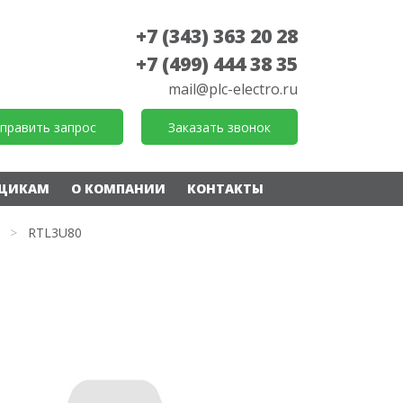
+7 (343) 363 20 28
+7 (499) 444 38 35
mail@plc-electro.ru
править запрос
Заказать звонок
ЩИКАМ
О КОМПАНИИ
КОНТАКТЫ
>
RTL3U80