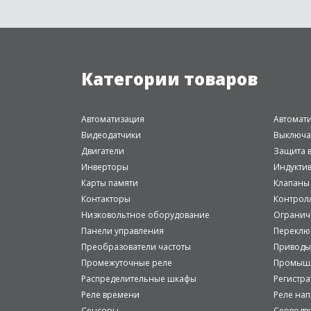
Категории товаров
Автоматизация
Автомат
Видеодатчики
Выключа
Двигатели
Защита в
Инверторы
Индукти
Карты памяти
Клапаны
Контакторы
Контрол
Низковольтное оборудование
Огранич
Панели управления
Переклю
Преобразователи частоты
Приводы
Промежуточные реле
Промышл
Распределительные шкафы
Регистр
Реле времени
Реле на
Сенсоры
Серводв