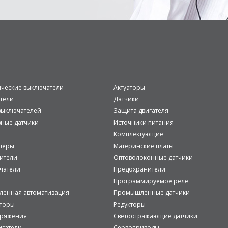
ические выключатели
Актуаторы
тели
Датчики
ыключателей
Защита двигателя
вные датчики
Источники питания
Комплектующие
леры
Материнские платы
ители
Оптоволоконные датчики
чатели
Предохранители
Программируемое реле
енная автоматизация
Промышленные датчики
аторы
Редукторы
пряжения
Светоотражающие датчики
игатели
Сервоприводы