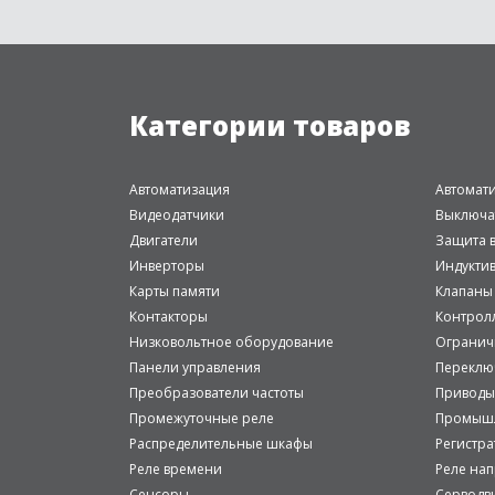
Категории товаров
Автоматизация
Автомат
Видеодатчики
Выключа
Двигатели
Защита в
Инверторы
Индукти
Карты памяти
Клапаны
Контакторы
Контрол
Низковольтное оборудование
Огранич
Панели управления
Переклю
Преобразователи частоты
Приводы
Промежуточные реле
Промышл
Распределительные шкафы
Регистр
Реле времени
Реле на
Сенсоры
Серводв