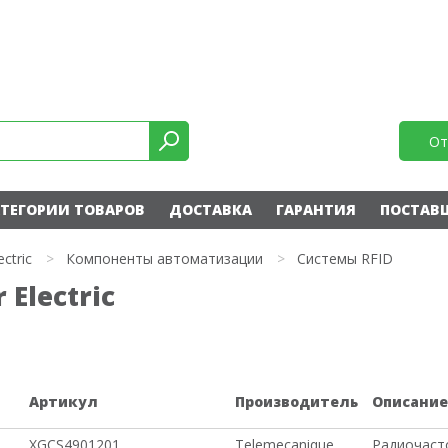
От
ТЕГОРИИ ТОВАРОВ
ДОСТАВКА
ГАРАНТИЯ
ПОСТАВ
ectric
>
Компоненты автоматизации
>
Системы RFID
Electric
Артикул
Производитель
Описани
XGCS4901201
Telemecanique
Радиочаст