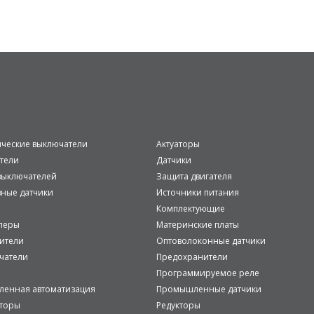
ические выключатели
Актуаторы
тели
Датчики
ыключателей
Защита двигателя
вные датчики
Источники питания
Комплектующие
леры
Материнские платы
ители
Оптоволоконные датчики
чатели
Предохранители
Программируемое реле
енная автоматизация
Промышленные датчики
аторы
Редукторы