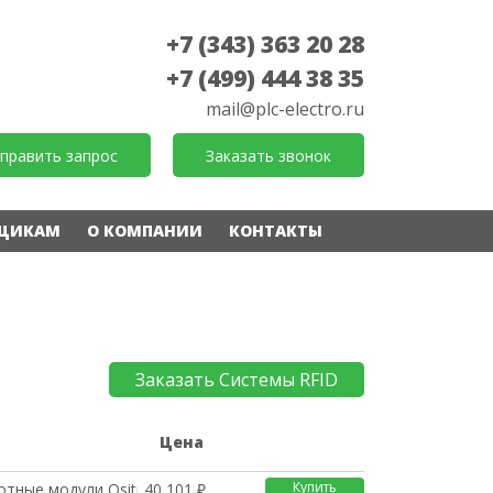
+7 (343) 363 20 28
+7 (499) 444 38 35
mail@plc-electro.ru
править запрос
Заказать звонок
ЩИКАМ
О КОМПАНИИ
КОНТАКТЫ
Заказать Системы RFID
е
Цена
Купить
отные модули Ositrack
40 101 ₽