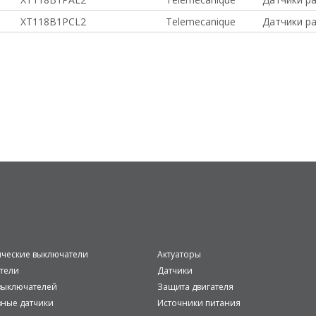
XT118B1PCL2
Telemecanique
Датчики ра
ические выключатели
Актуаторы
тели
Датчики
ыключателей
Защита двигателя
вные датчики
Источники питания