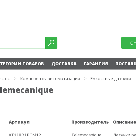
От
ТЕГОРИИ ТОВАРОВ
ДОСТАВКА
ГАРАНТИЯ
ПОСТАВ
ectric
>
Компоненты автоматизации
>
Емкостные датчики
lemecanique
Артикул
Производитель
Описани
XT118B1PCM12
Telemecanique
Датчики ра