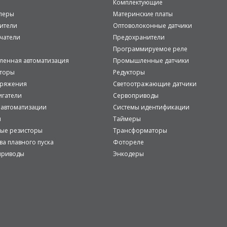
Комплектующие
леры
Материнские платы
ители
Оптоволоконные датчики
чатели
Предохранители
Программируемое реле
енная автоматизация
Промышленные датчики
аторы
Редукторы
пряжения
Светоотражающие датчики
игатели
Сервоприводы
 автоматизации
Системы идентификации
и
Таймеры
ые резисторы
Трансформаторы
ва плавного пуска
Фотореле
приводы
Энкодеры