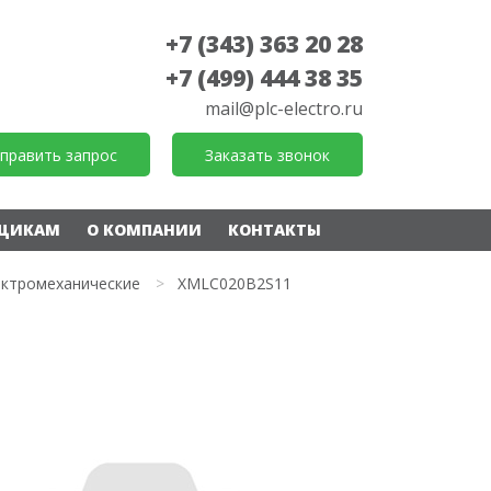
+7 (343) 363 20 28
+7 (499) 444 38 35
mail@plc-electro.ru
править запрос
Заказать звонок
ЩИКАМ
О КОМПАНИИ
КОНТАКТЫ
ектромеханические
>
XMLC020B2S11