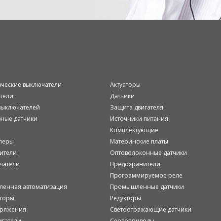
ические выключатели
Актуаторы
тели
Датчики
ыключателей
Защита двигателя
вные датчики
Источники питания
Комплектующие
леры
Материнские платы
ители
Оптоволоконные датчики
чатели
Предохранители
Программируемое реле
енная автоматизация
Промышленные датчики
аторы
Редукторы
пряжения
Светоотражающие датчики
игатели
Сервоприводы