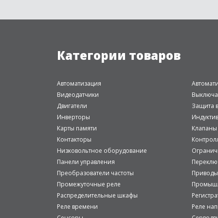
Категории товаров
Автоматизация
Автомат
Видеодатчики
Выключа
Двигатели
Защита в
Инверторы
Индукти
Карты памяти
Клапаны
Контакторы
Контрол
Низковольтное оборудование
Огранич
Панели управления
Переклю
Преобразователи частоты
Приводы
Промежуточные реле
Промышл
Распределительные шкафы
Регистр
Реле времени
Реле на
Сенсоры
Серводв