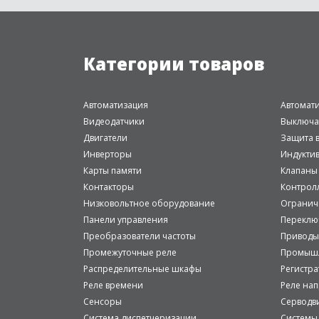
Категории товаров
Автоматизация
Автомат
Видеодатчики
Выключа
Двигатели
Защита в
Инверторы
Индукти
Карты памяти
Клапаны
Контакторы
Контрол
Низковольтное оборудование
Огранич
Панели управления
Переклю
Преобразователи частоты
Приводы
Промежуточные реле
Промышл
Распределительные шкафы
Регистр
Реле времени
Реле на
Сенсоры
Серводв
Система диспетчеризации
Системы