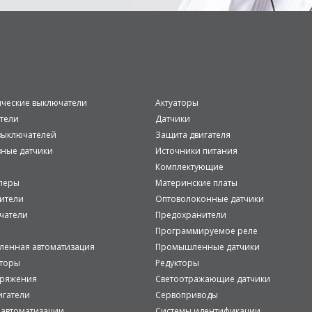
ические выключатели
Актуаторы
тели
Датчики
ыключателей
Защита двигателя
вные датчики
Источники питания
Комплектующие
леры
Материнские платы
ители
Оптоволоконные датчики
чатели
Предохранители
Программируемое реле
енная автоматизация
Промышленные датчики
аторы
Редукторы
пряжения
Светоотражающие датчики
игатели
Сервоприводы
 автоматизации
Системы идентификации