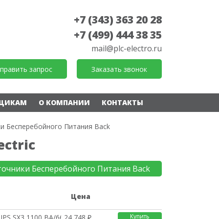
+7 (343) 363 20 28
+7 (499) 444 38 35
mail@plc-electro.ru
править запрос
Заказать звонок
ЩИКАМ
О КОМПАНИИ
КОНТАКТЫ
и Бесперебойного Питания Back
ctric
точники Бесперебойного Питания Back
е
Цена
Купить
UPS SX3 1100 ВА/660 В
24 748 ₽