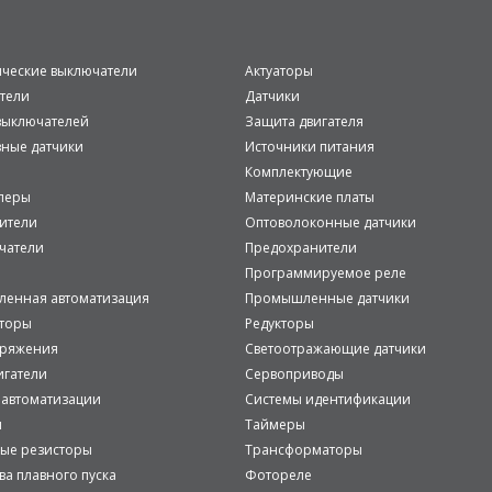
ические выключатели
Актуаторы
тели
Датчики
ыключателей
Защита двигателя
вные датчики
Источники питания
Комплектующие
леры
Материнские платы
ители
Оптоволоконные датчики
чатели
Предохранители
Программируемое реле
енная автоматизация
Промышленные датчики
аторы
Редукторы
пряжения
Светоотражающие датчики
игатели
Сервоприводы
 автоматизации
Системы идентификации
и
Таймеры
ые резисторы
Трансформаторы
ва плавного пуска
Фотореле