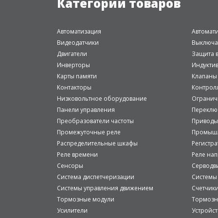
Категории товаров
Автоматизация
Автомат
Видеодатчики
Выключа
Двигатели
Защита в
Инверторы
Индукти
Карты памяти
Клапаны
Контакторы
Контрол
Низковольтное оборудование
Огранич
Панели управления
Переклю
Преобразователи частоты
Приводы
Промежуточные реле
Промышл
Распределительные шкафы
Регистр
Реле времени
Реле на
Сенсоры
Серводв
Система диспетчеризации
Системы
Системы управления движением
Счетчик
Тормозные модули
Тормозн
Усилители
Устройст