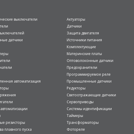
ические выключатели
Актуаторы
тели
Датчики
ыключателей
Защита двигателя
вные датчики
Источники питания
Комплектующие
леры
Материнские платы
ители
Оптоволоконные датчики
чатели
Предохранители
Программируемое реле
енная автоматизация
Промышленные датчики
аторы
Редукторы
пряжения
Светоотражающие датчики
игатели
Сервоприводы
 автоматизации
Системы идентификации
и
Таймеры
ые резисторы
Трансформаторы
ва плавного пуска
Фотореле