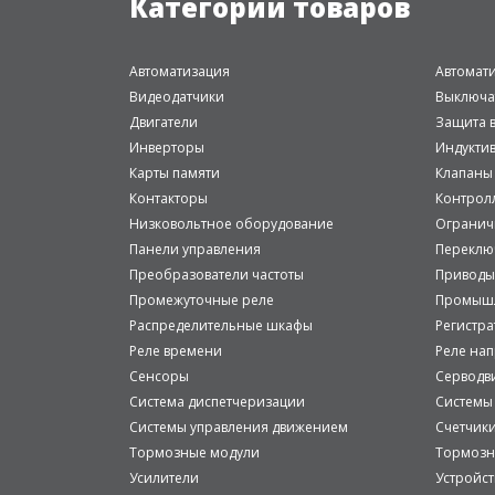
Категории товаров
Автоматизация
Автомат
Видеодатчики
Выключа
Двигатели
Защита в
Инверторы
Индукти
Карты памяти
Клапаны
Контакторы
Контрол
Низковольтное оборудование
Огранич
Панели управления
Переклю
Преобразователи частоты
Приводы
Промежуточные реле
Промышл
Распределительные шкафы
Регистр
Реле времени
Реле на
Сенсоры
Серводв
Система диспетчеризации
Системы
Системы управления движением
Счетчик
Тормозные модули
Тормозн
Усилители
Устройст