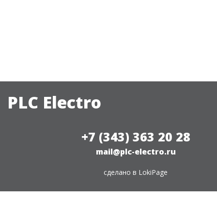
PLC Electro
+7 (343) 363 20 28
mail@plc-electro.ru
сделано в
LokiPage