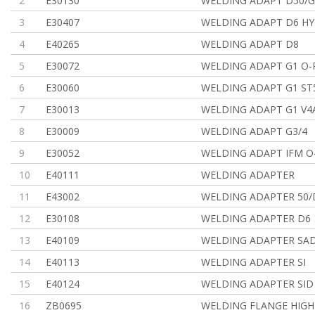
2
E30130
WELDING ADAPT D50/G
3
E30407
WELDING ADAPT D6 HY
4
E40265
WELDING ADAPT D8
5
E30072
WELDING ADAPT G1 O-
6
E30060
WELDING ADAPT G1 ST
7
E30013
WELDING ADAPT G1 V4
8
E30009
WELDING ADAPT G3/4
9
E30052
WELDING ADAPT IFM O
10
E40111
WELDING ADAPTER
11
E43002
WELDING ADAPTER 50/
12
E30108
WELDING ADAPTER D6
13
E40109
WELDING ADAPTER SAD
14
E40113
WELDING ADAPTER SI
15
E40124
WELDING ADAPTER SID
16
ZB0695
WELDING FLANGE HIGH