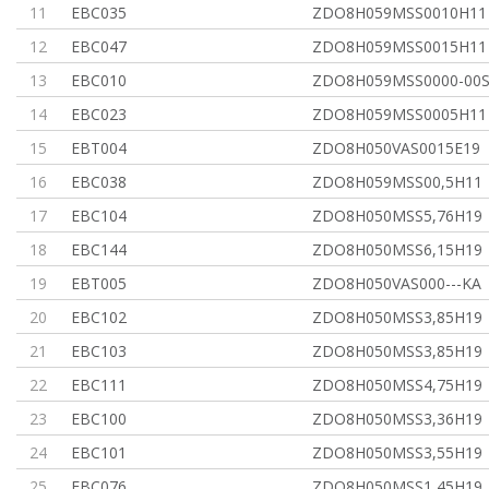
11
EBC035
ZDO8H059MSS0010H11
12
EBC047
ZDO8H059MSS0015H11
13
EBC010
ZDO8H059MSS0000-00
14
EBC023
ZDO8H059MSS0005H11
15
EBT004
ZDO8H050VAS0015E19
16
EBC038
ZDO8H059MSS00,5H11
17
EBC104
ZDO8H050MSS5,76H19
18
EBC144
ZDO8H050MSS6,15H19
19
EBT005
ZDO8H050VAS000---KA
20
EBC102
ZDO8H050MSS3,85H19
21
EBC103
ZDO8H050MSS3,85H19
22
EBC111
ZDO8H050MSS4,75H19
23
EBC100
ZDO8H050MSS3,36H19
24
EBC101
ZDO8H050MSS3,55H19
25
EBC076
ZDO8H050MSS1,45H19