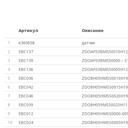
Артикул
Описание
1
e360658
датчик
2
EBC137
ZDOAF03BMSS0010H12
3
EBC139
ZDOAF03BMSS0000---
4
EBC136
ZDOAF03BMSS0005H12
5
EBC036
ZDO8H05HMSS0010H19
6
EBC042
ZDO8H05HMSS0015H19
7
EBC046
ZDO8H05HMSS0020H19
8
EBC039
ZDO8H059MSS0025H11
9
EBC012
ZDO8H05HMSS0000-00
10
EBC024
ZDO8H05HMSS0005H19