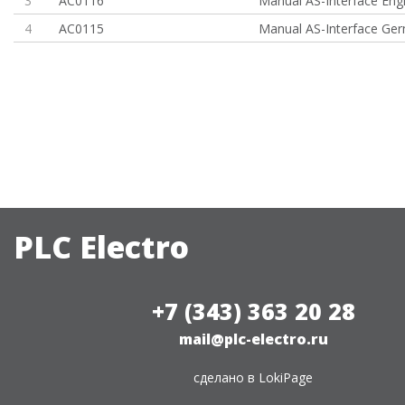
3
AC0116
Manual AS-Interface Engl
4
AC0115
Manual AS-Interface Ge
PLC Electro
+7 (343) 363 20 28
mail@plc-electro.ru
сделано в
LokiPage