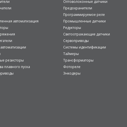
ители
Оптоволоконные датчики
чатели
Предохранители
Программируемое реле
енная автоматизация
Промышленные датчики
аторы
Редукторы
пряжения
Светоотражающие датчики
игатели
Сервоприводы
 автоматизации
Системы идентификации
и
Таймеры
ые резисторы
Трансформаторы
ва плавного пуска
Фотореле
приводы
Энкодеры