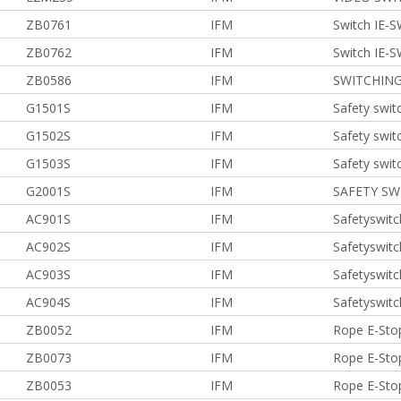
ZB0761
IFM
Switch IE-
ZB0762
IFM
Switch IE-
ZB0586
IFM
SWITCHING
G1501S
IFM
Safety swit
G1502S
IFM
Safety swit
G1503S
IFM
Safety swit
G2001S
IFM
SAFETY SW
AC901S
IFM
Safetyswit
AC902S
IFM
Safetyswit
AC903S
IFM
Safetyswit
AC904S
IFM
Safetyswit
ZB0052
IFM
Rope E-Sto
ZB0073
IFM
Rope E-Sto
ZB0053
IFM
Rope E-Sto