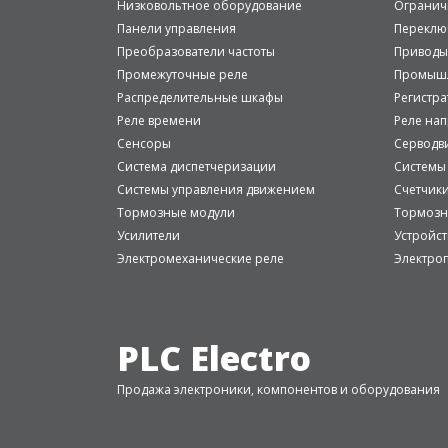
Низковольтное оборудование
Огранич
Панели управления
Переклю
Преобразователи частоты
Приводы
Промежуточные реле
Промышл
Распределительные шкафы
Регистр
Реле времени
Реле на
Сенсоры
Серводв
Система диспетчеризации
Системы
Системы управления движением
Счетчик
Тормозные модули
Тормозн
Усилители
Устройст
Электромеханические реле
Электро
PLC Electro
Продажа электроники, компонентов и оборудования