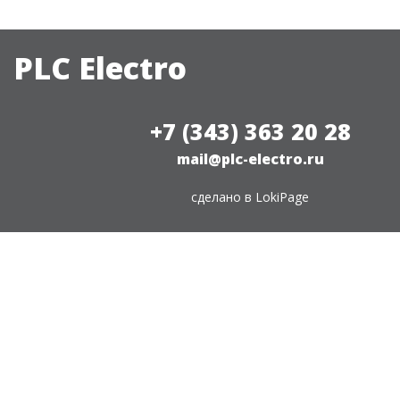
PLC Electro
+7 (343) 363 20 28
mail@plc-electro.ru
сделано в
LokiPage