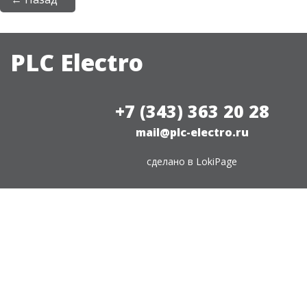
PLC Electro
+7 (343) 363 20 28
mail@plc-electro.ru
сделано в
LokiPage