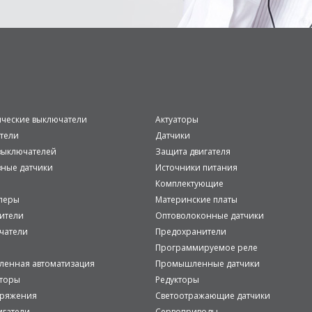
ические выключатели
Актуаторы
тели
Датчики
ыключателей
Защита двигателя
вные датчики
Источники питания
Комплектующие
леры
Материнские платы
ители
Оптоволоконные датчики
чатели
Предохранители
Программируемое реле
енная автоматизация
Промышленные датчики
аторы
Редукторы
пряжения
Светоотражающие датчики
игатели
Сервоприводы