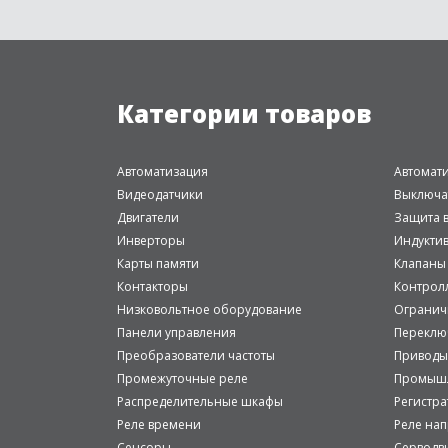
Категории товаров
Автоматизация
Автомат
Видеодатчики
Выключа
Двигатели
Защита в
Инверторы
Индукти
Карты памяти
Клапаны
Контакторы
Контрол
Низковольтное оборудование
Огранич
Панели управления
Переклю
Преобразователи частоты
Приводы
Промежуточные реле
Промышл
Распределительные шкафы
Регистр
Реле времени
Реле на
Сенсоры
Серводв