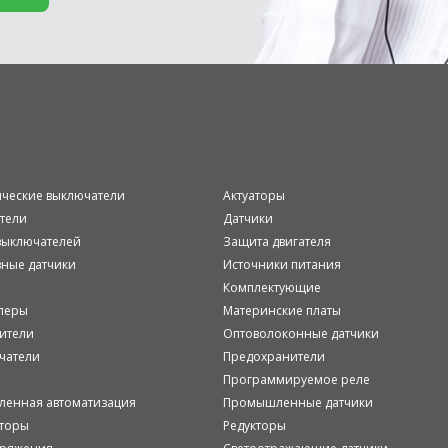
ические выключатели
Актуаторы
тели
Датчики
ыключателей
Защита двигателя
вные датчики
Источники питания
Комплектующие
леры
Материнские платы
ители
Оптоволоконные датчики
чатели
Предохранители
Программируемое реле
енная автоматизация
Промышленные датчики
аторы
Редукторы