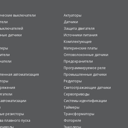
ические выключатели
Актуаторы
тели
Датчики
ыключателей
Защита двигателя
вные датчики
Источники питания
Комплектующие
леры
Материнские платы
ители
Оптоволоконные датчики
чатели
Предохранители
Программируемое реле
енная автоматизация
Промышленные датчики
аторы
Редукторы
пряжения
Светоотражающие датчики
игатели
Сервоприводы
 автоматизации
Системы идентификации
и
Таймеры
ые резисторы
Трансформаторы
ва плавного пуска
Фотореле
приводы
Энкодеры