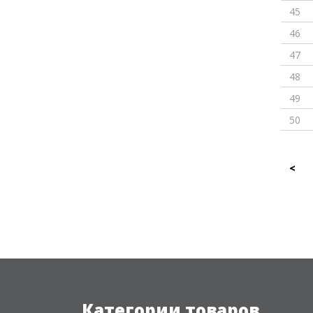
45
46
47
48
49
50
<
Категории товаров