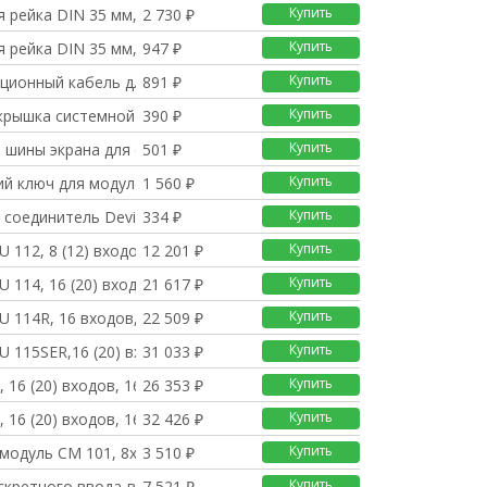
Купить
 рейка DIN 35 мм, алю
2 730 ₽
Купить
 рейка DIN 35 мм, алю
947 ₽
Купить
ционный кабель для со
891 ₽
Купить
крышка системной шины
390 ₽
Купить
 шины экрана для сист
501 ₽
Купить
й ключ для модулей ра
1 560 ₽
Купить
 соединитель DeviceNE
334 ₽
Купить
 112, 8 (12) входов,
12 201 ₽
Купить
 114, 16 (20) входов
21 617 ₽
Купить
 114R, 16 входов, 8
22 509 ₽
Купить
 115SER,16 (20) вход
31 033 ₽
Купить
 16 (20) входов, 16
26 353 ₽
Купить
 16 (20) входов, 16
32 426 ₽
Купить
модуль CM 101, 8x11 к
3 510 ₽
Купить
скретного ввода-вывод
7 521 ₽