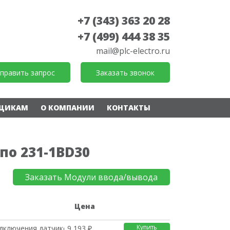
+7 (343) 363 20 28
+7 (499) 444 38 35
mail@plc-electro.ru
править запрос
Заказать звонок
ЩИКАМ
О КОМПАНИИ
КОНТАКТЫ
по 231-1BD30
Заказать Модули ввода/вывода
е
Цена
Купить
дключения датчиков SS
9 193 ₽