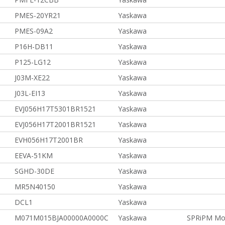
PMES-20YR21
Yaskawa
PMES-09A2
Yaskawa
P16H-DB11
Yaskawa
P125-LG12
Yaskawa
J03M-XE22
Yaskawa
J03L-EI13
Yaskawa
EVJ056H17T5301BR1521
Yaskawa
EVJ056H17T2001BR1521
Yaskawa
EVH056H17T2001BR
Yaskawa
EEVA-51KM
Yaskawa
SGHD-30DE
Yaskawa
MR5N40150
Yaskawa
DCL1
Yaskawa
M071M015BJA00000A0000C
Yaskawa
SPRiPM Mot