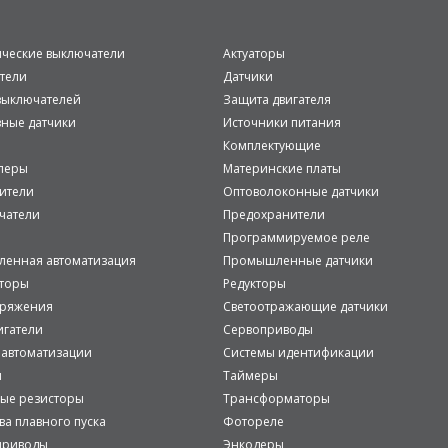
ические выключатели
Актуаторы
тели
Датчики
ыключателей
Защита двигателя
вные датчики
Источники питания
Комплектующие
леры
Материнские платы
ители
Оптоволоконные датчики
чатели
Предохранители
Программируемое реле
енная автоматизация
Промышленные датчики
аторы
Редукторы
пряжения
Светоотражающие датчики
игатели
Сервоприводы
 автоматизации
Системы идентификации
и
Таймеры
ые резисторы
Трансформаторы
ва плавного пуска
Фотореле
приводы
Энкодеры