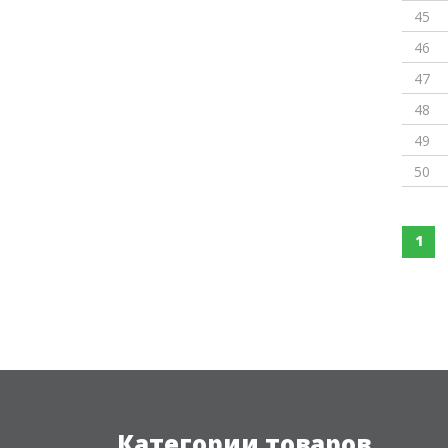
45
46
47
48
49
50
1
Категории товаров